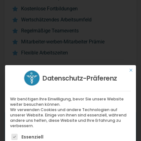
Kostenlose Fortbildungen
Wertschätzendes Arbeitsumfeld
Regelmäßige Teamevents
Mitarbeiter-werben-Mitarbeiter Prämie
Flexible Arbeitszeiten
Mit di
Datenschutz-Präferenz
Wir benötigen Ihre Einwilligung, bevor Sie unsere Website
weiter besuchen können.
Wir verwenden Cookies und andere Technologien auf
unserer Website. Einige von ihnen sind essenziell, während
andere uns helfen, diese Website und Ihre Erfahrung zu
verbessern.
Diese Stelle ist genau das
Es folgt eine Liste der Service-Gruppen, für die ein
Richtige für Sie?
Essenziell