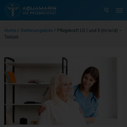
Z
u
Home
/
Stellenangebote
/
Pflegekraft LG I und II (m/w/d) –
m
Teilzeit
I
n
h
a
l
t
s
p
r
i
n
g
e