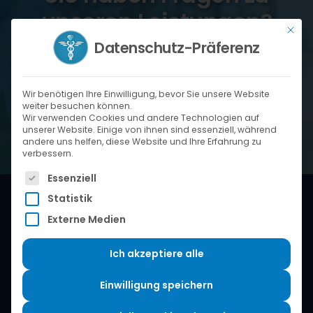
unseren Leistungen?
Mit di
Datenschutz-Präferenz
Wir beraten Sie gerne persönlich und unverbindlich.
Wir benötigen Ihre Einwilligung, bevor Sie unsere Website
JETZT KONTAKT AUFNEHMEN
weiter besuchen können.
Wir verwenden Cookies und andere Technologien auf
unserer Website. Einige von ihnen sind essenziell, während
andere uns helfen, diese Website und Ihre Erfahrung zu
verbessern.
Es folgt eine Liste der Service-Gruppen, für die eine
Essenziell
Statistik
Externe Medien
Ich akzeptiere alle
Einwilligung speichern