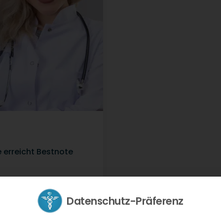
 erreicht Bestnote
Dienst Nordrhein
 geprüft....
Datenschutz-Präferenz