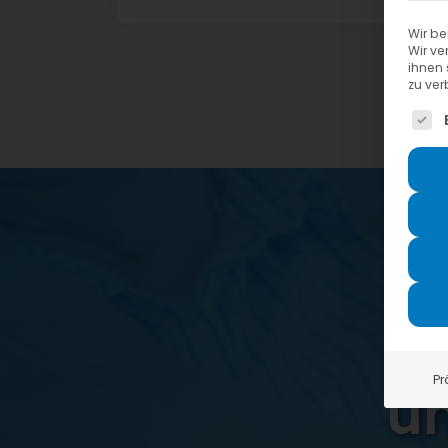
Wir be
Wir ve
ihnen 
zu ver
Es fo
S
Pr
un