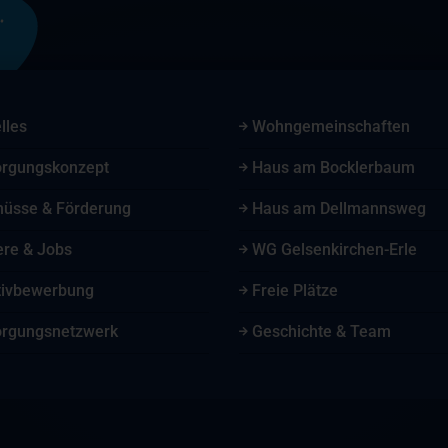
lles
Wohngemeinschaften
orgungskonzept
Haus am Bocklerbaum
hüsse & Förderung
Haus am Dellmannsweg
ere & Jobs
WG Gelsenkirchen-Erle
ativbewerbung
Freie Plätze
orgungsnetzwerk
Geschichte & Team