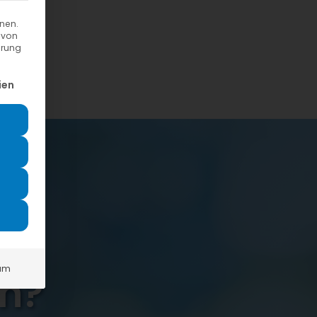
nnen.
 von
hrung
ung erteilt werden kann. Die erste Service-Gruppe ist esse
ien
zu
um
en?