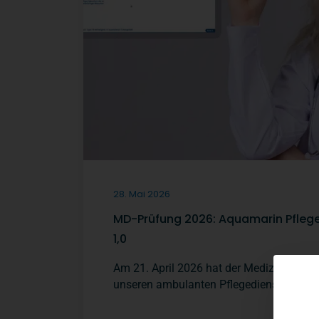
28. Mai 2026
MD-Prüfung 2026: Aquamarin Pflege
1,0
Am 21. April 2026 hat der Medizinische 
unseren ambulanten Pflegedienst in Essen